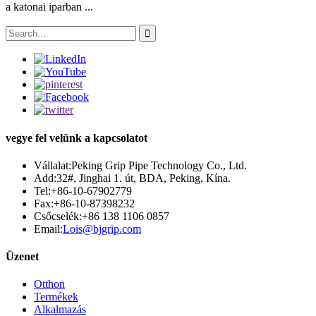
a katonai iparban ...
vegye fel velünk a kapcsolatot
Vállalat:
Peking Grip Pipe Technology Co., Ltd.
Add:
32#, Jinghai 1. út, BDA, Peking, Kína.
Tel:
+86-10-67902779
Fax:
+86-10-87398232
Csőcselék:
+86 138 1106 0857
Email:
Lois@bjgrip.com
Üzenet
Otthon
Termékek
Alkalmazás