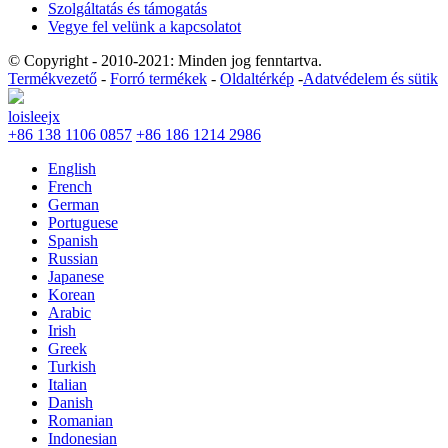
Szolgáltatás és támogatás
Vegye fel velünk a kapcsolatot
© Copyright - 2010-2021: Minden jog fenntartva.
Termékvezető
-
Forró termékek
-
Oldaltérkép
-
Adatvédelem és sütik
loisleejx
+86 138 1106 0857
+86 186 1214 2986
English
French
German
Portuguese
Spanish
Russian
Japanese
Korean
Arabic
Irish
Greek
Turkish
Italian
Danish
Romanian
Indonesian