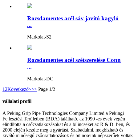
Rozsdamentes acél sáv javító kagyló
...
Markolat-S2
Rozsdamentes acél szétszerelése Conn
...
Markolat-DC
1
2
Következő>
>>
Page 1/2
vállalati profil
A Peking Grip Pipe Technologies Company Limited a Pekingi
Fejlesztési Területben (BDA) található, az 1990 -es évek végén
elindította a csőcsatlakozásokat és a bilincseket az R & D -ben, és
2000 elején kezdte meg a gyártást. Szabadalmi, megbízható és
kiváló minőségű csőcsatlakozások és bilincseink népszerűek voltak