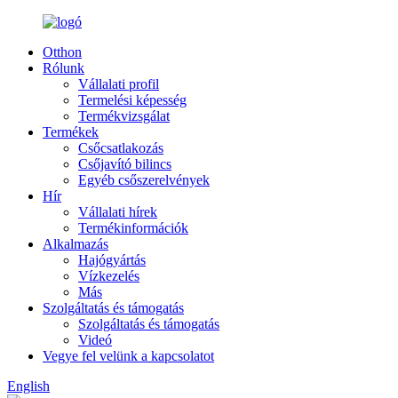
Otthon
Rólunk
Vállalati profil
Termelési képesség
Termékvizsgálat
Termékek
Csőcsatlakozás
Csőjavító bilincs
Egyéb csőszerelvények
Hír
Vállalati hírek
Termékinformációk
Alkalmazás
Hajógyártás
Vízkezelés
Más
Szolgáltatás és támogatás
Szolgáltatás és támogatás
Videó
Vegye fel velünk a kapcsolatot
English