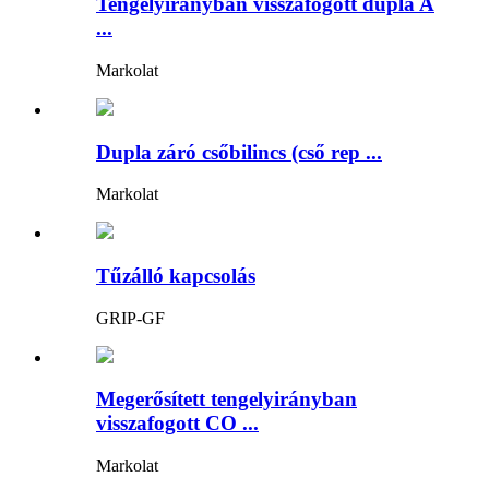
Tengelyirányban visszafogott dupla A
...
Markolat
Dupla záró csőbilincs (cső rep ...
Markolat
Tűzálló kapcsolás
GRIP-GF
Megerősített tengelyirányban
visszafogott CO ...
Markolat